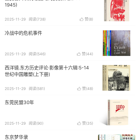
1945)
2025-11-29
阅读(738)
赞(
8
)

冷战中的危机事件
2025-11-29
阅读(546)
赞(
44
)

西洋镜.东方历史评论·影像第十六辑:5-14
世纪中国雕塑(上下册)
2025-11-29
阅读(581)
赞(
48
)

东莞民盟30年
2025-11-29
阅读(90)
赞(
35
)

东京梦华录