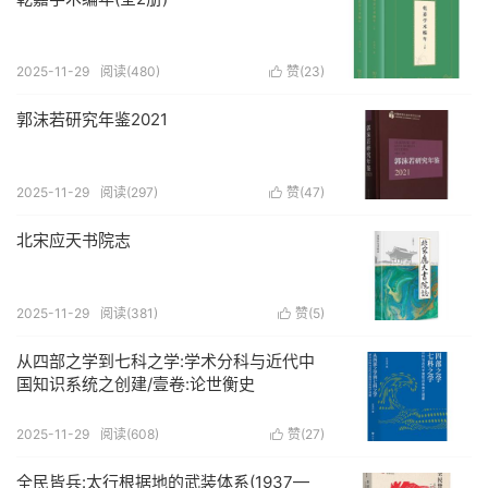
2025-11-29
阅读(480)
赞(
23
)

郭沫若研究年鉴2021
2025-11-29
阅读(297)
赞(
47
)

北宋应天书院志
2025-11-29
阅读(381)
赞(
5
)

从四部之学到七科之学:学术分科与近代中
国知识系统之创建/壹卷:论世衡史
2025-11-29
阅读(608)
赞(
27
)

全民皆兵:太行根据地的武装体系(1937—