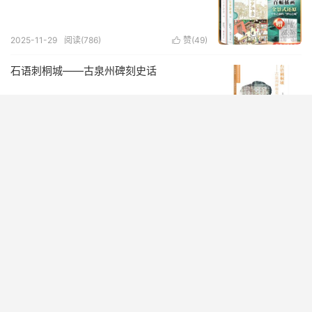
2025-11-29
阅读(786)
赞(
49
)

石语刺桐城——古泉州碑刻史话
2025-11-29
阅读(440)
赞(
21
)

曾公亮年谱
2025-11-29
阅读(229)
赞(
32
)

新中国小三线建设档案文献整理汇编(第1辑
共8册)(精装)
2025-11-29
阅读(780)
赞(
57
)

希声斋乐学索隐