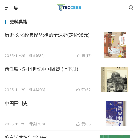



史料典籍
历史·文化经典译丛:棉的全球史(定价98元)
2025-11-29
阅读(689)
赞(
17
)

西洋镜 · 5-14世纪中国雕塑 (上下册)
2025-11-29
阅读(493)
赞(
62
)

中国田制史
2025-11-29
阅读(736)
赞(
65
)

乾嘉学术编年(全2册)