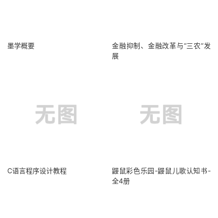
墨学概要
金融抑制、金融改革与“三农”发
展
C语言程序设计教程
鼹鼠彩色乐园-鼹鼠儿歌认知书-
全4册