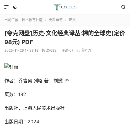



当前位置：
技术教育社区
史料典籍
正文


[夸克网盘]历史·文化经典译丛:棉的全球史(定价
98元) PDF
2025-11-29 17:38:18
阅读(689)
评论(0)
赞(
17
)

作者：乔吉奥·列略 著；刘媺 译
页数：192
出版社：上海人民美术出版社
出版日期：2024