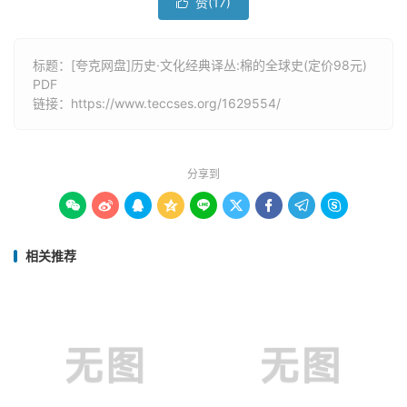
赞(
17
)

标题：[夸克网盘]历史·文化经典译丛:棉的全球史(定价98元)
PDF
链接：
https://www.teccses.org/1629554/
分享到









相关推荐