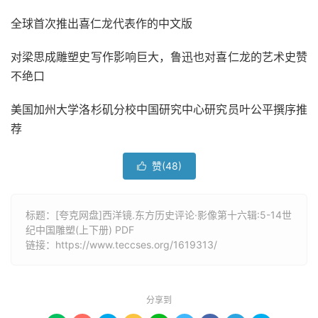
全球首次推出喜仁龙代表作的中文版
对梁思成雕塑史写作影响巨大，鲁迅也对喜仁龙的艺术史赞
不绝口
美国加州大学洛杉矶分校中国研究中心研究员叶公平撰序推
荐
赞(
48
)

标题：[夸克网盘]西洋镜.东方历史评论·影像第十六辑:5-14世
纪中国雕塑(上下册) PDF
链接：
https://www.teccses.org/1619313/
分享到