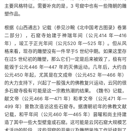
主要风格特征。需要补充的是，3 号窟中也有一些隋朝的雕
塑作品。
根据《山西通志》记载（参见沙畹《北中国考古图录》卷第
二部分），石窟寺始建于神瑞年间（公元414 年—416
年），竣工于正光年间（公元520 年—525 年）。但从风
格来看，现存的雕塑没有一件早于5 世纪中期。如果这里存
在过5 世纪初的雕塑，那么它们一定是后来被毁了，极有可
能毁于公元446 年—447 年的灭佛运动。几年后，大约自
公元450 年起，尤其是在文成帝（公元452 年—466 年）
的大力支持下，兴起了一股强大的佛教复兴运动，云冈的很
多石窟寺极有可能是这一宗教热潮的结果。《魏书》记载，
献文帝（公元466 年—471 年）和孝文帝（公元471 年—
499 年）曾数次造访这些石窟寺。据唐朝初年的佛教文献
记载，和平年间（公元460 年—465 年）昙曜和尚主持建
造了其中一些大型壁龛或石窟。这可能是云冈石窟大规模艺
术活动的阶段，这些洞窟的开凿以及雕塑装饰工作延续到了