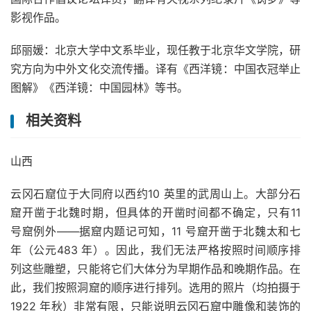
影视作品。
邱丽媛：北京大学中文系毕业，现任教于北京华文学院，研
究方向为中外文化交流传播。译有《西洋镜：中国衣冠举止
图解》《西洋镜：中国园林》等书。
相关资料
山西
云冈石窟位于大同府以西约10 英里的武周山上。大部分石
窟开凿于北魏时期，但具体的开凿时间都不确定，只有11
号窟例外——据窟内题记可知，11 号窟开凿于北魏太和七
年（公元483 年）。因此，我们无法严格按照时间顺序排
列这些雕塑，只能将它们大体分为早期作品和晚期作品。在
此，我们按照洞窟的顺序进行排列。选用的照片（均拍摄于
1922 年秋）非常有限，只能说明云冈石窟中雕像和装饰的