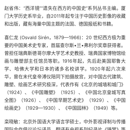
赵省伟：“西洋镜”“遗失在西方的中国史”系列丛书主编。厦
门大学历史系毕业，自2011年起专注于中国历史影像的收藏
和出版，藏有海量中国主题的法国、德国报纸和书籍。
喜仁龙 (Osvald Sirén，1879—1966)：20 世纪西方极为重
要的中国美术史专家，首届查尔斯•兰•弗利尔奖章获得者。
曾担任瑞典斯德哥尔摩大学艺术史教授、瑞典国家博物馆绘
画与雕塑部主任馆员等职。1916年起，先后赴美国耶鲁大
学、哈佛大学和日本的诸多名校讲学。1920年起六次来
华，曾在末代皇帝溥仪陪同下拍摄故宫，对中国古代建筑、
雕塑、绘画艺术研究极深，代表作有《北京的城墙和城门》
（1924）、《中国雕塑》（1925）、《中国北京皇城写真
全图》（1926）、《中国早期艺术史》（1929）、《中国
绘画史》（1929—1930）、《中国园林》（1949）等。
栾晓敏：北京外国语大学语言学硕士，中外影视译制与传播
国际合作倡议论坛译员，翻译有央视系列纪录片《铸梦》等