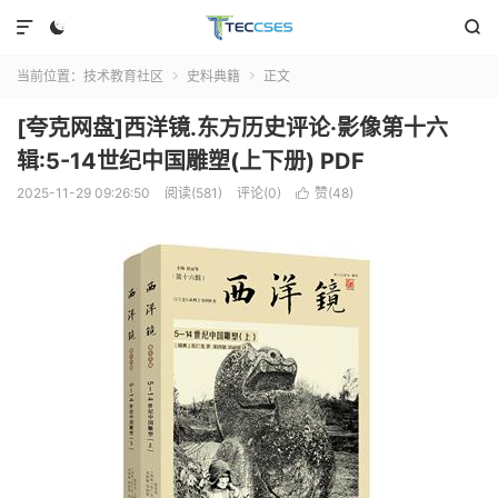



当前位置：
技术教育社区
史料典籍
正文


[夸克网盘]西洋镜.东方历史评论·影像第十六
辑:5-14世纪中国雕塑(上下册) PDF
2025-11-29 09:26:50
阅读(581)
评论(0)
赞(
48
)
