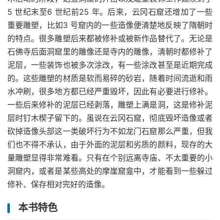
5 世纪末至6 世纪前25 年。后来，云冈石窟还增加了一些
重要雕塑，比如3 号窟内的一些造像便清楚地反映了隋朝时
的特点。很多雕塑后来都被修补或被新作品替代了。无论是
石佛寺后面洞窟里的雕像还是寺内的雕像，清朝时都修补了
泥层，一些装饰也被多次涂改，有一些涂改甚至是近期完成
的。这些雕塑的材质是软而易碎的砂岩，随着时间流逝和雨
水冲刷，很多地方都已经严重毁坏，因此有必要进行修补。
一些后来修补的泥层已经剥落，雕塑上满是洞，这是修补泥
层时钉木楔子留下的。虽说在云冈石窟，彻底毁坏造像或者
砍掉造像头部这一类破坏行为不如龙门石窟那么严重，但我
们也不得不承认，由于外面的泥层和劣质的颜料，现存的大
量雕塑显得非常难看。只有在个别远离寺庙、不太重要的小
洞窟内，或者是某些高处的摩崖窟龛中，才能看到一些躲过
修补、保存相对完好的造像。
本书特色