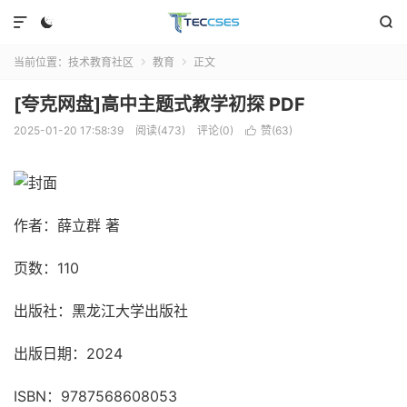



当前位置：
技术教育社区
教育
正文


[夸克网盘]高中主题式教学初探 PDF
2025-01-20 17:58:39
阅读(473)
评论(0)
赞(
63
)

作者：薛立群 著
页数：110
出版社：黑龙江大学出版社
出版日期：2024
ISBN：9787568608053