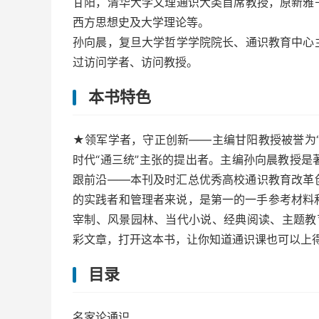
甘阳，清华大学文理通识大类首席教授，原新雅
西方思想史及大学理论等。
孙向晨，复旦大学哲学学院院长、通识教育中心
过访问学者、访问教授。
本书特色
★领军学者，守正创新——主编甘阳教授被誉为
时代“通三统”主张的提出者。主编孙向晨教授
跟前沿——本刊及时汇总优秀高校通识教育改革
的实践者和管理者来说，是第一的一手参考材料
宰制、风景园林、当代小说、经典阅读、主题教
彩文章，打开这本书，让你知道通识课也可以上
目录
名家论通识