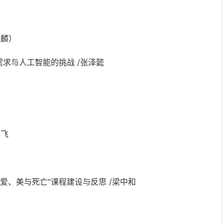
陈麟）
求与人工智能的挑战 /张泽懿
吴飞
爱、美与死亡”课程建设与反思 /梁中和