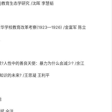
教育生态学研究 /沈晖 李慧韬
校教育改革考察(1923—1926) /金富军 陈立
红
?人性中的善良天使：暴力为什么会减少? /余江
识的未来? /王思凝 王利平
聪
斌 全洁