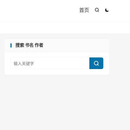

首页


搜索 书名 作者
