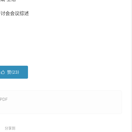
研讨会会议综述
赞(
23
)

PDF
分享到