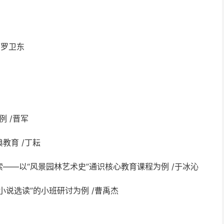
/罗卫东
例 /晋军
教育 /丁耘
——以“风景园林艺术史”通识核心教育课程为例 /于冰沁
说选读”的小班研讨为例 /曹禹杰