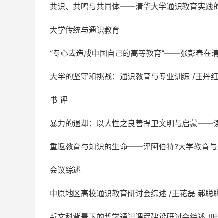
共识、共鸣与共同体——清华大学通识教育实践的
大学传统与通识教育
“专心去造成中国自己的高等教育”——张彭春在清华学
大学的坚守和挑战：通识教育与专业训练 /王丹
书 评
暴力的退却：以人性之良善捍卫文明与启蒙——读
重返教育与知识的生命——评阿伯特?大学教育与知
会议综述
中原地区高校通识教育研讨会综述 /王花磊 郝聪
新文科背景下的哲学通识课程建设研讨会综述 /叶