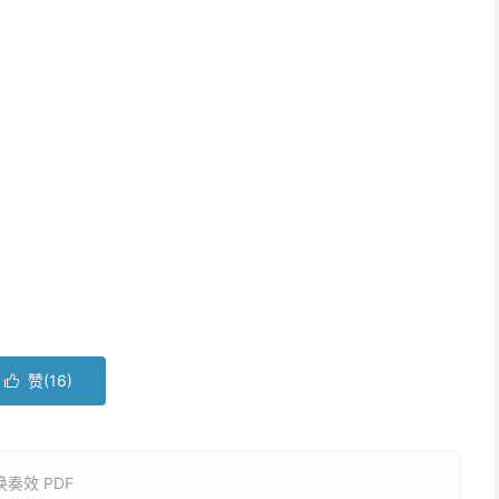
赞(
16
)

奏效 PDF