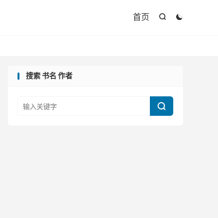

首页


搜索 书名 作者
