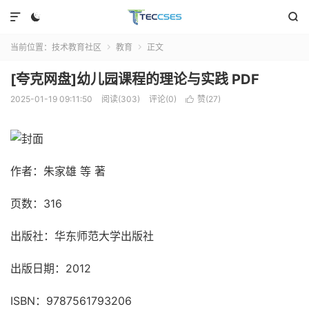



当前位置：
技术教育社区
教育
正文


[夸克网盘]幼儿园课程的理论与实践 PDF
2025-01-19 09:11:50
阅读(303)
评论(0)
赞(
27
)

作者：朱家雄 等 著
页数：316
出版社：华东师范大学出版社
出版日期：2012
ISBN：9787561793206