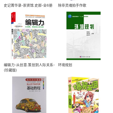
史记菁华录-崇贤馆.史部-全6册
除非灵魂拍手作歌
编辑力-从创意.策划到人际关系-
环境规划
(珍藏版)