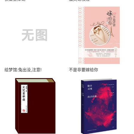
绘梦馆:兔出没,注意!
不是非要嫁给你