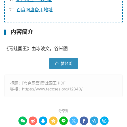
2：
百度网盘备用地址
内容简介
《青蛙国王》由冰波文，谷米图
赞(
43
)

标题：[夸克网盘]青蛙国王 PDF
链接：
https://www.teccses.org/12340/
分享到








