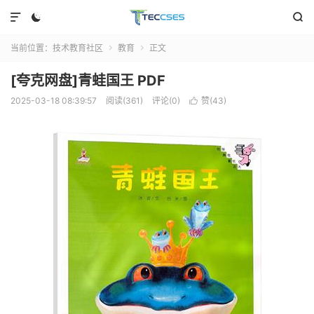



当前位置：
技术教育社区
教育
正文


[夸克网盘]青蛙国王 PDF
2025-03-18 08:39:57
阅读(361)
评论(0)
赞(
43
)
