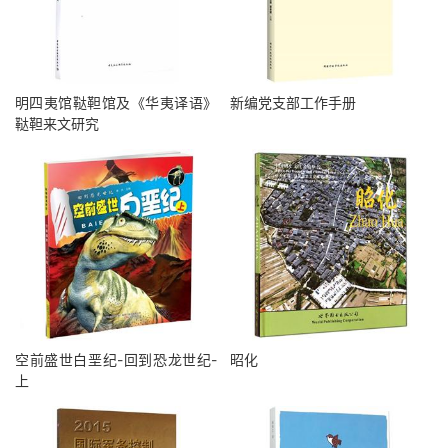
明四夷馆鞑靼馆及《华夷译语》
新编党支部工作手册
鞑靼来文研究
空前盛世白垩纪-回到恐龙世纪-
昭化
上