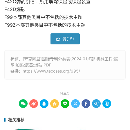
F42C弹药引信；所用解除保险或保险装置
F42D爆破
F99本部其他类目中不包括的技术主题
F99Z本部其他类目中不包括的技术主题
赞(
15
)

标题：[夸克网盘]国际专利分类表(2024.01)F部 机械工程;照
明;加热;武器;爆破 PDF
链接：
https://www.teccses.org/995/
分享到









相关推荐