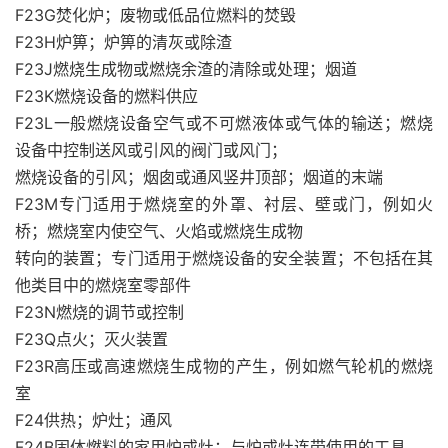
F23G焚化炉；废物或低品位燃料的焚毁
F23H炉箅；炉箅的清灰或除渣
F23J燃烧生成物或燃烧余渣的清除或处理；烟道
F23K燃烧设备的燃料供应
F23L一般燃烧设备空气或不可燃液体或气体的输送；燃烧
设备中控制送风或引风的阀门或风门；
燃烧设备的引风；烟囱或通风竖井顶部；烟道的末端
F23M专门适用于燃烧室的外罩、衬层、壁或门，例如火
桥；燃烧室内使空气、火焰或燃烧生成物
转向的装置；专门适用于燃烧设备的安全装置；不包括在其
他类目中的燃烧室零部件
F23N燃烧的调节或控制
F23Q点火；灭火装置
F23R高压或高速燃烧生成物的产生，例如燃气轮机的燃烧
室
F24供热；炉灶；通风
F24B固体燃料的家用炉或灶；与炉或灶连带使用的工具