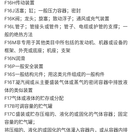
F16H传动装置
F16J活塞；缸；一般压力容器；密封
F16K阀；龙头；旋塞；致动浮子；通风或充气装置
F16L管子；管接头或管件；管子、电缆或护管的支撑；一
般的绝热方法
F16M非专用于其他类目中所包括的发动机、机器或设备的
框架、外壳或底座；机座；支架
F16N润滑
F16P一般安全装置
F16S一般结构元件；用这类元件组成的一般构件
F16T凝汽阀或从主要盛装气体或蒸气的密闭容器中排放液
体的类似装置
F17气体或液体的贮存或分配
F17B可调容量的贮气罐
F17C盛装或贮存压缩的、液化的或固化的气体容器；固定
容量的贮气罐；
将压缩的、液化的或固化的气体灌入容器内，或从容器内排