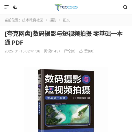



当前位置：
技术教育社区
摄影
正文


[夸克网盘]数码摄影与短视频拍摄 零基础一本
通 PDF
2025-01-15 02:41:36
阅读(143)
评论(0)
赞(
60
)
