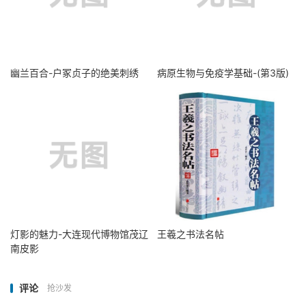
幽兰百合-户冢贞子的绝美刺绣
病原生物与免疫学基础-(第3版)
灯影的魅力-大连现代博物馆茂辽
王羲之书法名帖
南皮影
评论
抢沙发