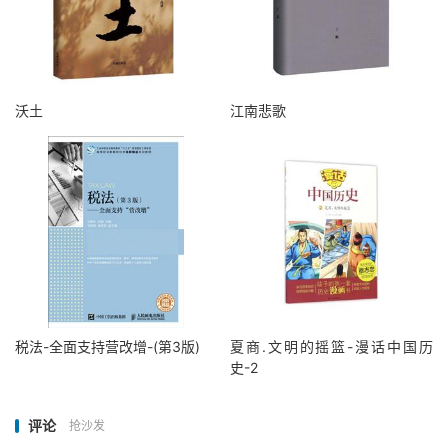
沃土
江南悲歌
税法-全面支持营改增-(第3版)
夏商.文明的摇篮-漫话中国历
史-2
评论
抢沙发