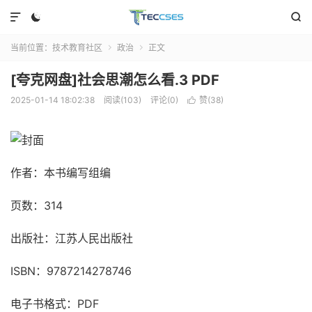



当前位置：
技术教育社区
政治
正文


[夸克网盘]社会思潮怎么看.3 PDF
2025-01-14 18:02:38
阅读(103)
评论(0)
赞(
38
)

作者：本书编写组编
页数：314
出版社：江苏人民出版社
ISBN：9787214278746
电子书格式：PDF