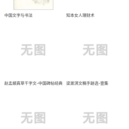
中国文字与书法
知本女人理财术
赵孟頫真草千字文-中国碑帖经典
梁漱溟文稿手跡选-壹集