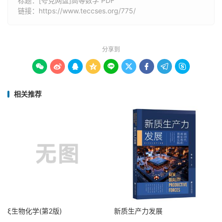
标题：[夸克网盘]高等数学 PDF
链接：
https://www.teccses.org/775/
分享到









相关推荐
ξ生物化学(第2版)
新质生产力发展