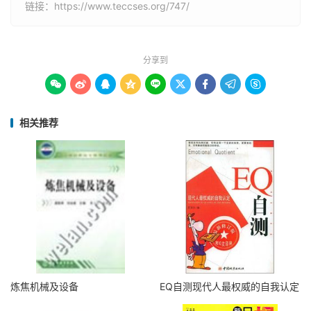
链接：
https://www.teccses.org/747/
分享到









相关推荐
炼焦机械及设备
EQ自测现代人最权威的自我认定