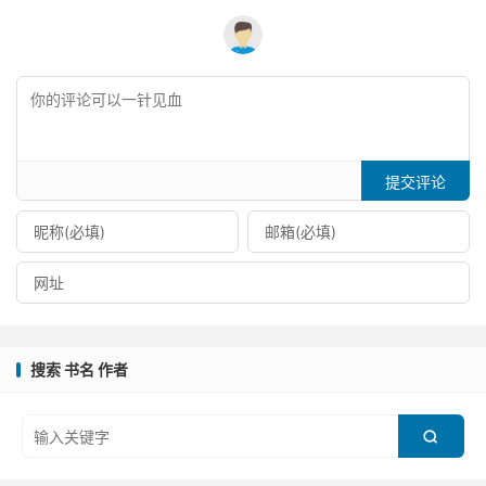
提交评论
搜索 书名 作者
