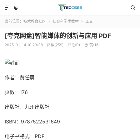



当前位置：
技术教育社区
社会科学类教材
正文


[夸克网盘]智能媒体的创新与应用 PDF
2025-01-14 10:23:38
阅读(259)
评论(0)
赞(
16
)

作者：黄任勇
页数：176
出版社：九州出版社
ISBN：9787522531649
电子书格式：PDF