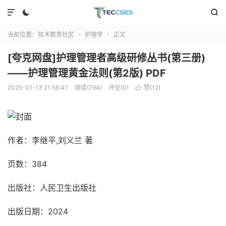



当前位置：
技术教育社区
护理学
正文


[夸克网盘]护理管理者高级研修丛书(第三册)
——护理管理黄金法则(第2版) PDF
2025-01-13 21:56:47
阅读(794)
评论(0)
赞(
12
)

作者：李继平,刘义兰 著
页数：384
出版社：人民卫生出版社
出版日期：2024