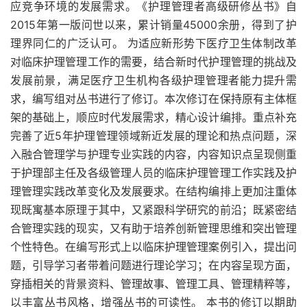
应竞争环境的发展需求。《护理管理者高级研修丛书》自
2015年第一版问世以来，累计销量45000余册，得到了护
理界同仁的广泛认可。 为适应新形势下医疗卫生体制改革
对临床护理管理工作的需要，结合新时代护理管理的挑战及
发展前景，满足医疗卫生机构各级护理管理者能力提升需
求，编写组对丛书进行了修订。本次修订在保持原有主体框
架的基础上，顺应时代发展需求，精心设计编排。重点补充
完善了近5年护理管理领域新近发展的理论和热点问题，深
入融合管理学与护理专业实践的内容，内容知识点呈现侧重
于护理部主任及各级管理人员的临床护理管理工作实践及护
理管理实践改革变化及发展要求。在结构编排上更加注重体
现既寓基本原理于其中，又紧跟科学研究的前沿；既紧密结
合管理实践的现实，又有助于培养创新管理思维和突出管理
个性特色。在编写形式上以临床护理管理案例引入，提出问
题，引导学习者带着问题进行理论学习；在内容呈现方面，
穿插相关的背景资料、管理故事、管理工具、管理精粹等，
以丰富丛书风格，增强丛书的可读性。 本书的修订以期助