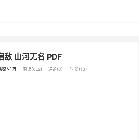
宿敌 山河无名 PDF
悬疑/推理
阅读(622)
评论(0)
赞(
18
)
