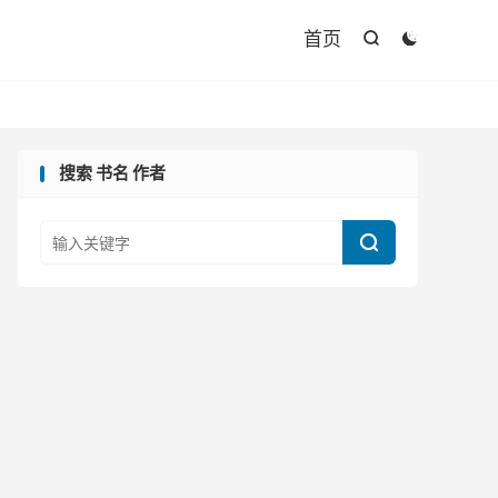

首页


搜索 书名 作者
