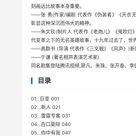
刻画远比故事本身重要。
——张 勇(作家/编剧 代表作《伪装者》《天
彰显这种深沉而伟大的精神。
——朱文玖(制片人 代表作《老炮儿》《鬼吹灯
代变革之下的无名英雄故事，十九年过去了，世
——高群书 (导演 代表作《三叉戟》《风声》
——于谦 (著名相声表演艺术家)
同名剧集登陆腾讯视频,廖凡、朱珠、张开泰、李
目录
01…巨变 001
02…新人 021
03…雷霆专案 031
04…百口莫辩 040
05…你中有我 047