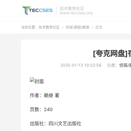
技术教育社区
www.teccses.org
当前位置：
技术教育社区
侦探/悬疑/推理
正文


[夸克网盘]
2025-01-13 19:02:58
分类：
侦探/
作者：赖继 著
页数：240
出版社：四川文艺出版社