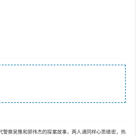
代警察吴豫和郭伟杰的探案故事，两人通同样心思缜密，热