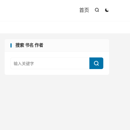

首页


搜索 书名 作者
