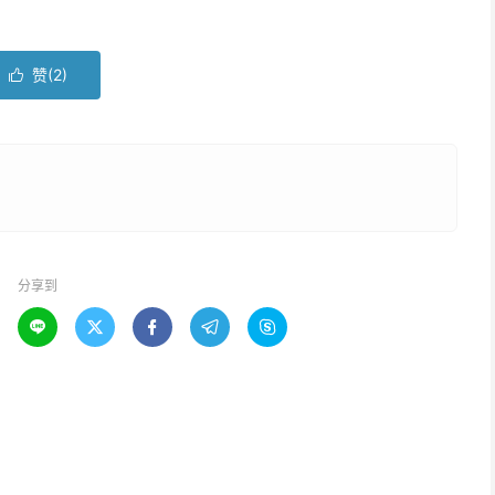
赞(
2
)

分享到




