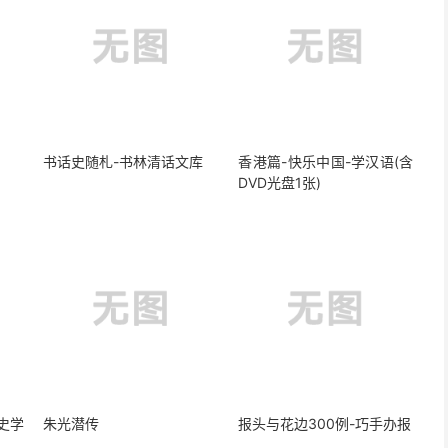
书话史随札-书林清话文库
香港篇-快乐中国-学汉语(含
DVD光盘1张)
史学
朱光潜传
报头与花边300例-巧手办报