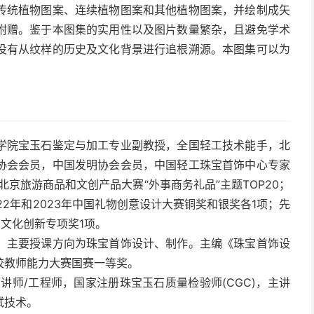
传统植物图案、连续植物图案和其他植物图案，并绘制成矢
附赠。鉴于本图集的实用性以及图片数量繁杂，且避免学术
没有从纹样的历史及文化背景进行追根溯源。本图集可以为
学院宝玉石鉴定与加工专业副教授，全国轻工技术能手，北
协会会员，中国发明协会会员，中国轻工珠宝首饰中心专家
2北京旅游商品和文创产品大赛“外事商务礼品”主题TOP20；
2年和2023年中国礼物创意设计大赛铜奖和银奖各1项；先
，文化创新专项奖1项。
，主要授课方向为珠宝首饰设计、制作。主编《珠宝首饰设
校教师能力大赛国赛一等奖。
讲师/工程师，国家注册珠宝玉石质量检验师(CGC)，主讲
试技术。