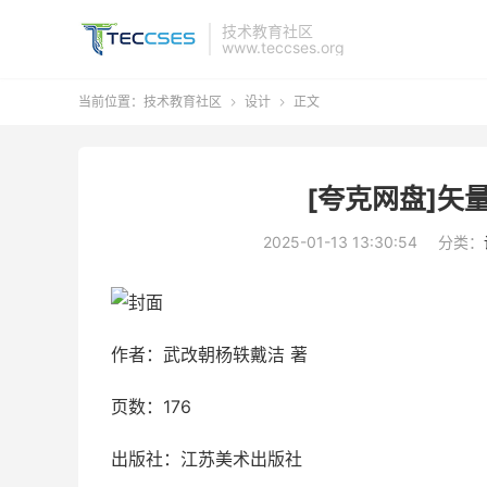
技术教育社区
www.teccses.org
当前位置：
技术教育社区
设计
正文


[夸克网盘]矢
2025-01-13 13:30:54
分类：
作者：武改朝杨轶戴洁 著
页数：176
出版社：江苏美术出版社