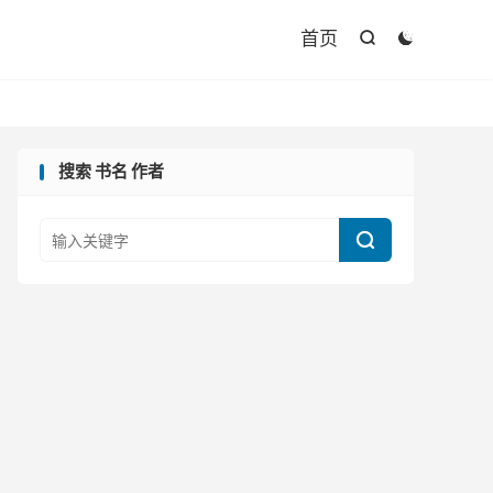

首页


搜索 书名 作者
