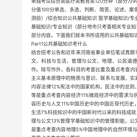
单独考试综合类医疗类教育类120分钟（部分为9
分值100分单选、多选、判断、简答、论述、
测验）/综合知识公共基础知识 医学基础知识/
基础知识/专业知识（部分地市只考查相关专业
部分内容。下面我们就本书所适用的公共基础知
Part1公共基础知识考什么
结合招考公告和近年来河南省事业单位笔试真题
文、科技与生活、管理与公文、地理、公民道
作。除写作外，各科目的考查比重及重点考查内
主义基本原理中的物质与意识、联系与发展、实
内容法律12%宪法中的国家机构，民法中的总
等是重点考查内容经济11%微观经济中的需求与
容历史与人文11%中国历史中的中国近现代历
生活7%科技知识中的中国新时代以来的科技成
理与公文13%管理学基础知识中的管理职能，
是重点考查内容地理5%中国地理中的自然环境