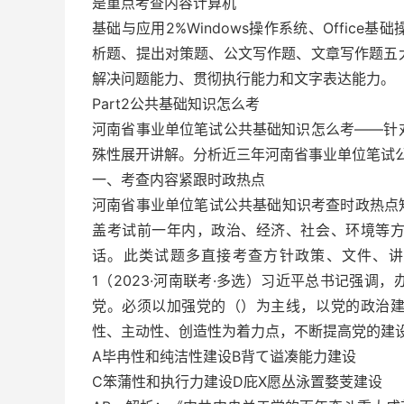
是重点考查内容计算机
基础与应用2%Windows操作系统、Offic
析题、提出对策题、公文写作题、文章写作题五
解决问题能力、贯彻执行能力和文字表达能力。
Part2公共基础知识怎么考
河南省事业单位笔试公共基础知识怎么考——针
殊性展开讲解。分析近三年河南省事业单位笔试
一、考查内容紧跟时政热点
河南省事业单位笔试公共基础知识考查时政热点知
盖考试前一年内，政治、经济、社会、环境等
话。此类试题多直接考查方针政策、文件、讲
1（2023·河南联考·多选）习近平总书记强
党。必须以加强党的（）为主线，以党的政治
性、主动性、创造性为着力点，不断提高党的建
A毕冉性和纯洁性建设B背て谥凑能力建设
C笨蒲性和执行力建设D庇Χ愿丛泳置婺芰建设