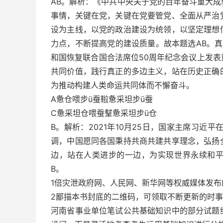
AB。解析：《中共中央关于党的百年奋斗重大
事情，关键在党，关键在党要管党、全面从严治
设为主线，以党的政治建设为统领，以坚定理想
力点，不断提高党的建设质量。故本题选AB。真题
和国恢复联合国合法席位50周年纪念会议上发
共同价值，践行真正的多边主义，站在历史正确
为推动构建人类命运共同体而不懈奋斗。
A惫仓喂步ü蚕鞡惫采坦步ü蚕
C惫采坦仓喂蚕鞤惫采坦步ü仓
B。解析：2021年10月25日，国家主席习近
调，中国愿同各国秉持共商共建共享理念，弘扬
边，站在人类进步的一边，为实现世界永续和
B。
1倍灾泄政府网、人民网、新华网等权威媒体发布
2鄙描本书封底的二维码，可领取不断更新的时
河南省事业单位笔试公共基础知识中的部分试题