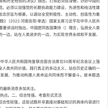
成就和历史经验的决议》指出，打铁必须自身硬，办好中国的
党。必须以加强党的长期执政能力建设、先进性和纯洁性建
信念宗旨为根基，以调动全党积极性、主动性、创造性为着
2（2022·河南信阳·单选）国家主席习近平在中华人民共
表重要讲话时指出，中国愿同各国秉持（）理念，弘扬全人类
的一边，站在人类进步的一边，为实现世界永续和平发展、
平在中华人民共和国恢复联合国合法席位50周年纪念会议上强
全人类共同价值，践行真正的多边主义，站在历史正确的一
平发展、为推动构建人类命运共同体而不懈奋斗。故本题选
的最新消息多加关注。
事热点。二、综合性强，考查形式灵活
综合性较强，这些试题并非直接对基础知识的具体内容进行