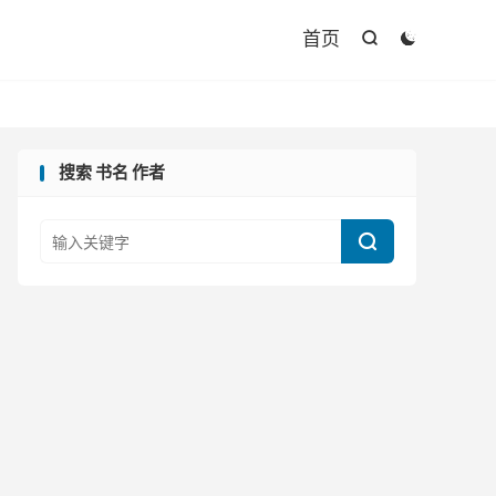

首页


搜索 书名 作者
