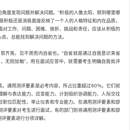
的角度发现问题并解决问题。“积极的人像太阳，照到哪里哪
态是积极还是消极直接反映了一个人的人格特征和内在品质，
面对工作、问题、困难、挫折、挑战和责任，应该从积极的
心态，总能找到解决问题的方法。
贤思齐焉，见不贤而内自省也。”自省就是通过自我意识来省
之，无则加勉”，用在面试应答中，就需要考生明确自我批评
。
素。通用测评要素是必考内容，所占比重超过60％。它们就
理解与表达能力、应变能力、计划组织协调能力、人际交往
任职位匹配性、举止仪表和专业能力。在通用测评要素和部
测评要素对考生进行面试，有的部门则将通用测评要素和部
测评要素进行分项详解。