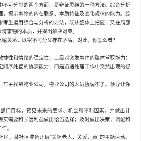
中不可分割的两个方面，是辩证思维的一种方法。综合分析
理，揭示事物的内在联系、本质特征及变化规律的能力。综
求考生运用综合与分析的方法，既从整体上把握，又在局部
看清事物的本质，并提出解决对策。
婆媳关系，既密不可分又存在矛盾。对此，你怎么看？
敏捷性和情绪的稳定性；二是对突发事件的整体驾驭能力；
定顺序处置的协调能力；四是迅速处理工作中突然出现的疑
，车主找到物业公司，物业公司的人员协调不了。领导让你
据部门目标，预见未来的要求、机会和不利因素，并做出计
现实需要和长远利益做出恰当选择；及时做出决策；调配和
工作。
社区，某社区准备开展“关怀老人，关爱儿童”的主题活动。