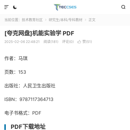



当前位置：
技术教育社区
研究生/本科/专科教材
正文


[夸克网盘]机能实验学 PDF
2025-02-06 22:48:21
阅读(181)
评论(0)
赞(
51
)

作者：马琪
页数：153
出版社：人民卫生出版社
ISBN：9787117364713
电子书格式：PDF
PDF下载地址