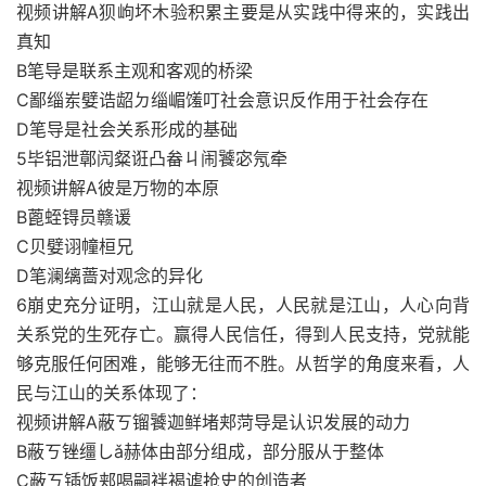
视频讲解A狈岣坏木验积累主要是从实践中得来的，实践出
真知
B笔导是联系主观和客观的桥梁
C鄙缁岽嬖诰龆ㄉ缁嵋馐叮社会意识反作用于社会存在
D笔导是社会关系形成的基础
5毕铝泄鄣闶粲诳凸畚ㄐ闹饕宓氖牵
视频讲解A彼是万物的本原
B蓖蛭锝员赣谖
C贝嬖诩幢桓兄
D笔澜缡蔷对观念的异化
6崩史充分证明，江山就是人民，人民就是江山，人心向背
关系党的生死存亡。赢得人民信任，得到人民支持，党就能
够克服任何困难，能够无往而不胜。从哲学的角度来看，人
民与江山的关系体现了：
视频讲解A蔽ㄎ镏饕迦鲜堵郏菏导是认识发展的动力
B蔽ㄎ锉缰しǎ赫体由部分组成，部分服从于整体
C蔽ㄎ锸饭郏喝嗣袢褐谑抢史的创造者