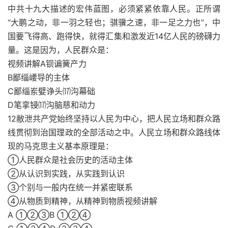
中共十九大描述的宏伟蓝图，必须紧紧依靠人民。正所谓
“大鹏之动，非一羽之轻也；骐骥之速，非一足之力也”，中
国要飞得高、跑得快，就得汇集和激发近14亿人民的磅礴力
量。这是因为，人民群众是：
视频讲解A钡谝簧产力
B鄙缁崾导的主体
C鄙缁岽嬖诤头⒄沟幕础
D笔挛锓⒄沟脑慈和动力
12敝泄共产党始终坚持以人民为中心，把人民立场和群众路
线贯彻到治国理政的全部活动之中。人民立场和群众路线体
现的马克思主义基本原理是：
①人民群众是社会历史的活动主体
②从认识到实践，从实践到认识
③个别与一般内在统一并紧密联系
④从物质到精神，从精神到物质视频讲解
A ①②③B ①②④