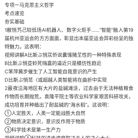
专项一马克思主义哲学
考点速览
夯实基础
1敝悄艿己较低场AI机器人、数字火炬手……“智能”融入第19
届杭州亚运会的方方面面，彰显出本届亚运会异彩纷呈的独
特魅力。这表明：
视频讲解A比斯ぶ悄苁侨说囊馐赌芏性的一种特殊表现
B比斯ぶ悄芟蛉死嗨嘉的逼近只是模仿性趋近
C笨萍冀步催生了人工智能自我意识的产生
D比斯ぶ悄苋〈或超越人类智能将在曲折中实现
2蔽夜沿海地区有大片的盐碱滩涂，过去由于无法种植粮食
作物而长期抛荒。袁隆平院士等农业科学家艰苦科研攻关，
成功培育并种植出了耐盐碱的“海水稻”。这说明：
①人定胜天，人类一定能战胜大自然
②物质决定意识，意识反作用于物质
③科学技术是第一生产力