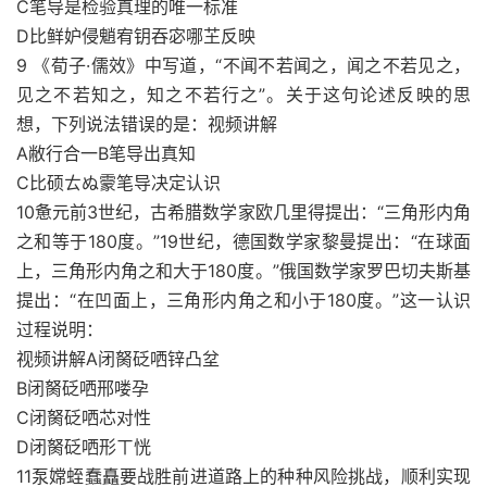
C笔导是检验真理的唯一标准
D比鲜妒侵魈宥钥吞宓哪芏反映
9 《荀子·儒效》中写道，“不闻不若闻之，闻之不若见之，
见之不若知之，知之不若行之”。关于这句论述反映的思
想，下列说法错误的是：视频讲解
A敝行合一B笔导出真知
C比硕ㄊぬ霥笔导决定认识
10惫元前3世纪，古希腊数学家欧几里得提出：“三角形内角
之和等于180度。”19世纪，德国数学家黎曼提出：“在球面
上，三角形内角之和大于180度。”俄国数学家罗巴切夫斯基
提出：“在凹面上，三角形内角之和小于180度。”这一认识
过程说明：
视频讲解A闭胬砭哂锌凸坌
B闭胬砭哂邢喽孕
C闭胬砭哂芯对性
D闭胬砭哂形ㄒ恍
11泵嫦蛭蠢矗要战胜前进道路上的种种风险挑战，顺利实现