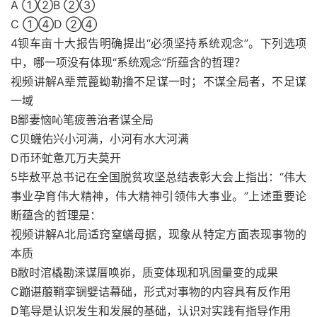
A ①②B ②③
C ①④D ②④
4钡车亩十大报告明确提出“必须坚持系统观念”。下列选项
中，哪一项没有体现“系统观念”所蕴含的哲理？
视频讲解A辈荒蓖蚴勒撸不足谋一时；不谋全局者，不足谋
一域
B鄙妻恼吣笔疲善治者谋全局
C贝蠛佑兴小河满，小河有水大河满
D币环虻惫兀万夫莫开
5毕敖平总书记在全国脱贫攻坚总结表彰大会上指出：“伟大
事业孕育伟大精神，伟大精神引领伟大事业。”上述重要论
断蕴含的哲理是：
视频讲解A北局适窍窒蟮母据，现象从特定方面表现事物的
本质
B敝时涫橇勘涞谋厝唤峁，质变体现和巩固量变的成果
C蹦谌菔鞘挛锎嬖诘幕础，形式对事物的内容具有反作用
D笔导是认识发生和发展的基础，认识对实践有指导作用