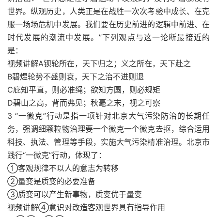
世界。纵观历史，人类正是在战胜一次次考验中成长、在克
服一场场危机中发展。我们要在历史前进的逻辑中前进、在
时代发展的潮流中发展。”下列观点与这一论断最接近的
是：
视频讲解A钡轮所在，天下归之；义之所在，天下赴之
B碧煜轮势不盛则衰，天下之治不进则退
C庇知平直，则必准绳；欲知方圆，则必规矩
D碧山之高，背而弗见；秋毫之末，视之可察
3 “一微克”行动是指一项针对北京大气污染防治的长期任
务，强调细颗粒物治理要一个微克一个微克去抠，综合运用
科技、执法、管理等手段，实施大气污染精准治理。北京市
践行“一微克”行动，体现了：
①客观规律不以人的意志为转移
②量变是质变的必要准备
③质变可以产生新事物，质变优于量变
视频讲解④意识对改造客观世界具有指导作用