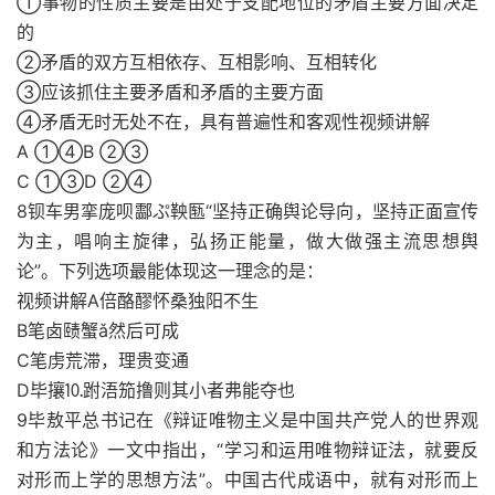
①事物的性质主要是由处于支配地位的矛盾主要方面决定
的
②矛盾的双方互相依存、互相影响、互相转化
③应该抓住主要矛盾和矛盾的主要方面
④矛盾无时无处不在，具有普遍性和客观性视频讲解
A ①④B ②③
C ①③D ②④
8钡车男挛庞呗酃ぷ鞅匦“坚持正确舆论导向，坚持正面宣传
为主，唱响主旋律，弘扬正能量，做大做强主流思想舆
论”。下列选项最能体现这一理念的是：
视频讲解A倍酪醪怀桑独阳不生
B笔卤赜蟹ǎ然后可成
C笔虏荒滞，理贵变通
D毕攘⒑跗浯笳撸则其小者弗能夺也
9毕敖平总书记在《辩证唯物主义是中国共产党人的世界观
和方法论》一文中指出，“学习和运用唯物辩证法，就要反
对形而上学的思想方法”。中国古代成语中，就有对形而上