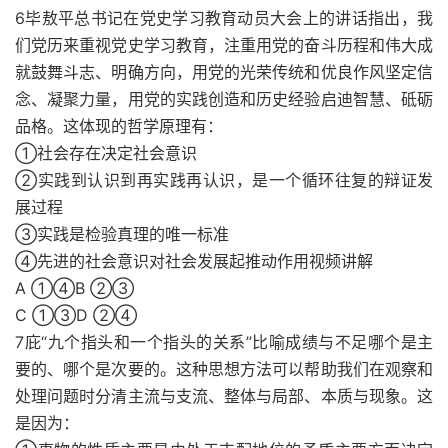
6毕敖平总书记在党史学习教育动员大会上的讲话指出，我
们党历来重视党史学习教育，注重用党的奋斗历程和伟大成
就鼓舞斗志、明确方向，用党的光荣传统和优良作风坚定信
念、凝聚力量，用党的实践创造和历史经验启迪智慧、砥砺
品格。这体现的哲学原理有：
①社会存在决定社会意识
②实践到认识到再实践再认识，是一个循环往复的辩证发
展过程
③实践是检验真理的唯一标准
④先进的社会意识对社会发展起推动作用视频讲解
A ①④B ②③
C ①③D ②④
7庇“九个指头和一个指头的关系”比喻成绩与不足哪个是主
要的、哪个是次要的。这种思想方法可以帮助我们在观察和
处理问题时分清主流与支流、整体与局部、本质与现象。这
是因为：