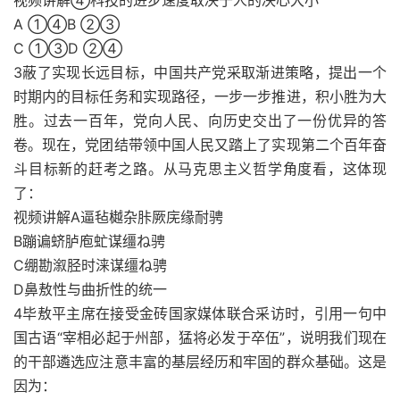
视频讲解④科技的进步速度取决于人的决心大小
A ①④B ②③
C ①③D ②④
3蔽了实现长远目标，中国共产党采取渐进策略，提出一个
时期内的目标任务和实现路径，一步一步推进，积小胜为大
胜。过去一百年，党向人民、向历史交出了一份优异的答
卷。现在，党团结带领中国人民又踏上了实现第二个百年奋
斗目标新的赶考之路。从马克思主义哲学角度看，这体现
了：
视频讲解A逼毡樾杂胩厥庑缘耐骋
B蹦谝蛴胪庖虻谋缰ね骋
C绷勘溆胫时涞谋缰ね骋
D鼻敖性与曲折性的统一
4毕敖平主席在接受金砖国家媒体联合采访时，引用一句中
国古语“宰相必起于州部，猛将必发于卒伍”，说明我们现在
的干部遴选应注意丰富的基层经历和牢固的群众基础。这是
因为：