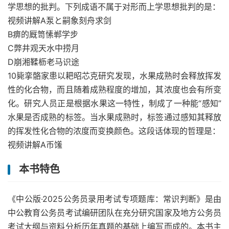
学思想的批判。下列成语不属于对形而上学思想批判的是：
视频讲解A泵と嗣象刻舟求剑
B痹的厩笥愫郸学步
C弊井观天水中捞月
D崩湘鞣枥老马识途
10毙挛骼家患以耙昭芯克研究发现，水果成熟时会释放挥发
性的化合物，而且随着成熟程度的增加，其浓度也会有所变
化。研究人员正是根据水果这一特性，制成了一种能“感知”
水果是否成熟的标签。当水果成熟时，标签通过感知其释放
的挥发性化合物的浓度而变换颜色。这段话体现的哲理是：
视频讲解A币馐
本书特色
《中公版·2025公务员录用考试专项题库：常识判断》是由
中公教育公务员考试编研团队在充分研究国家及地方公务员
考试大纲与资料分析历年真题的基础上编写而成的。本书主