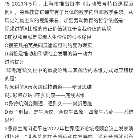
15 2021年5月，上海市推出首本《劳动教育特色课程范
例》，劳动教育进课堂有了具体的教学内容和教学要求。从
历史唯物主义的视角来看，加强劳动教育的哲学依据是：
视频讲解A比松的真正价值就在于自我价值的实现
B崩投和奉献是实现人生价值的根本途径
C狈芏凡拍苋美硐氚谕烟跫制约变为现实
D崩投是推动和引领社会发展的第一动力
进阶提升
1毕铝写统文化中的重要论断与其蕴含的思维方式对应错误
的是：
视频讲解A币灰跻谎糁谓道——辩证思维
B狈彩略ぴ蛄ⅲ不预则废——底线思维
C鼻钤虮洌变则通，通则久——创新思维
D币子刑极，是生两仪，两仪生四象，四象生八卦——系统
思维
2惫家主席习近平在2022年世界经济论坛视频会议上发表演
讲指出：“世界总是在矛盾运动中发展的，没有矛盾就没有