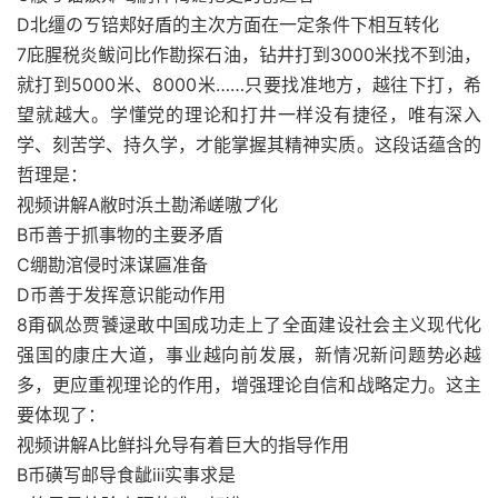
D北缰のㄎ锫郏好盾的主次方面在一定条件下相互转化
7庇腥税炎鲅问比作勘探石油，钻井打到3000米找不到油，
就打到5000米、8000米……只要找准地方，越往下打，希
望就越大。学懂党的理论和打井一样没有捷径，唯有深入
学、刻苦学、持久学，才能掌握其精神实质。这段话蕴含的
哲理是：
视频讲解A敝时浜土勘浠嵯嗷プ化
B币善于抓事物的主要矛盾
C绷勘涫侵时涞谋匾准备
D币善于发挥意识能动作用
8甭砜怂贾饕逯敢中国成功走上了全面建设社会主义现代化
强国的康庄大道，事业越向前发展，新情况新问题势必越
多，更应重视理论的作用，增强理论自信和战略定力。这主
要体现了：
视频讲解A比鲜抖允导有着巨大的指导作用
B币磺写邮导食龇ⅲ实事求是