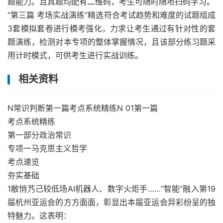
题能力。且真题均配有二维码，考生可随时随地扫码学习。
“第三篇 考场实战演练”精选符合考试趋势和难度的试题组成
3套模拟套卷进行模考强化，力求让考生通过有针对性的套
题演练，检测对本专项的整体掌握情况，且该部分练习题采
用计时模式，可供考生进行实战训练。
相关资料
N常识判断第一篇考点系统精练N 01第一篇
考点系统精练
第一部分政治常识
专项一马克思主义哲学
考点速览
夯实基础
1敝悄艿己较低场AI机器人、数字火炬手……“智能”融入第19
届杭州亚运会的方方面面，彰显出本届亚运会异彩纷呈的独
特魅力。这表明：