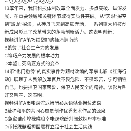
C ①③④D ②③④
13苯年来，我国科技体制改革全面发力、多点突破、纵深发
展，在重要领域和关键环节取得实质性突破。从“天眼”探空
到“蛟龙”探海，从神舟飞天到高铁奔驰，一系列重大科技创
新成果彰显了改革带来的蓬勃创新活力。这表明创新：
视频讲解A笔巧缁岱⒄购捅涓锏南鹊
B蓖贫了社会生产力的发展
C笔巧产力发展的根本动力
D本龆ㄈ死嗨嘉方式的变革
14币“也门撤侨”的真实事件为题材改编的军事电影《红海行
动》展现了人民解放军官兵不畏危险、不畏艰苦，宁可牺牲
自己，也要捍卫国家荣誉，保卫人民安全的精神。该影片叫
好又叫座，这表明：
视频讲解A币帐踝髌返拇醋髟从谧骷业拇葱滤嘉
B蔽护和平的共同心愿是创作优秀艺术作品的源泉
C惫壑诘南埠檬瞧琅幸帐踝髌酚判阌敕竦母本标准
D币帐踝髌返拇醋餍枰立足于社会生活实践