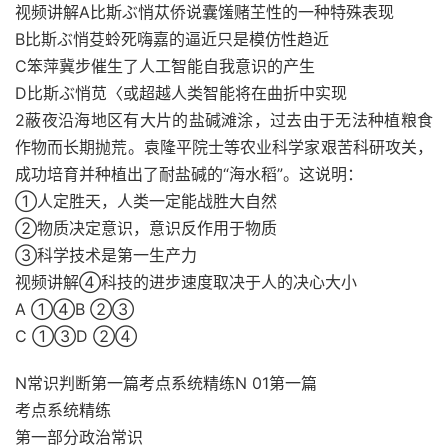
视频讲解A比斯ぶ悄苁侨说囊馐赌芏性的一种特殊表现
B比斯ぶ悄芟蛉死嗨嘉的逼近只是模仿性趋近
C笨萍冀步催生了人工智能自我意识的产生
D比斯ぶ悄苋〈或超越人类智能将在曲折中实现
2蔽夜沿海地区有大片的盐碱滩涂，过去由于无法种植粮食
作物而长期抛荒。袁隆平院士等农业科学家艰苦科研攻关，
成功培育并种植出了耐盐碱的“海水稻”。这说明：
①人定胜天，人类一定能战胜大自然
②物质决定意识，意识反作用于物质
③科学技术是第一生产力
视频讲解④科技的进步速度取决于人的决心大小
A ①④B ②③
C ①③D ②④
N常识判断第一篇考点系统精练N 01第一篇
考点系统精练
第一部分政治常识