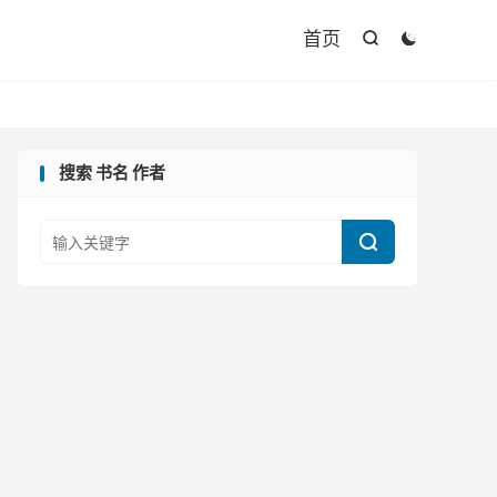

首页


搜索 书名 作者
