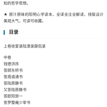
知的哲学思想。
★ 原汁原味的阳明心学读本，全译全注全解读，排版设计
美观大气，可读可收藏。
目录
上卷徐爱录陆澄录薛侃录
中卷
钱德洪序
答顾东桥书
答周道通书
答陆原静书
又答陆原静书
答欧阳崇一
答罗整庵少宰书