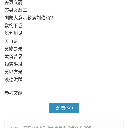
答聂文蔚
答聂文蔚二
训蒙大意示教读刘伯颂等
教约下卷
陈九川录
黄直录
黄修易录
黄省曾录
钱德洪录
黄以方录
钱德洪跋
参考文献
赞(
58
)

标题：[夸克网盘]传习录:王阳明的修心术 PDF