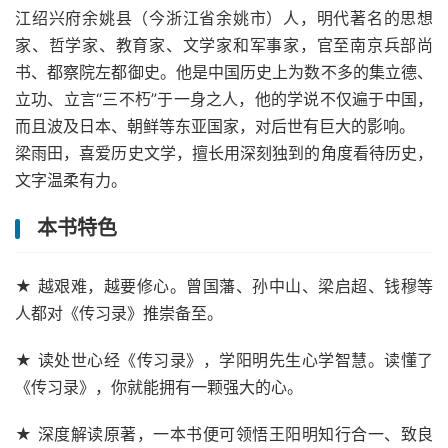
江绍兴府余姚县（今浙江省余姚市）人，明代著名的思想
家、哲学家、教育家、文学家和军事家，官至南京兵部尚
书、都察院左都御史。他是中国历史上为数不多的集立德、
立功、立言“三不朽”于一身之人，他的学说不仅遍于中国，
而且波及日本、朝鲜等东亚国家，对后世有巨大的影响。
梁雨田，喜爱历史文学，擅长用深刻独到的角度看待历史，
文字温柔有力。
本书特色
★ 越艰难，越要修心。曾国藩、孙中山、梁启超、钱穆等
人都对《传习录》推崇备至。
★ 读处世心经《传习录》，学阳明先生心学智慧。读懂了
《传习录》，你就能拥有一颗强大的心。
★ 深度解读原著，一本书便可领悟王阳明知行合一、致良