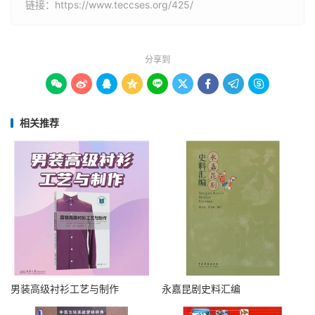
链接：
https://www.teccses.org/425/
分享到









相关推荐
男装高级衬衫工艺与制作
永嘉昆剧史料汇编