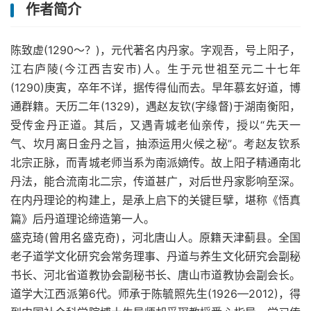
作者简介
陈致虚(1290～？)，元代著名内丹家。字观吾，号上阳子，
江右庐陵(今江西吉安市)人。生于元世祖至元二十七年
(1290)庚寅，卒年不详，据传得仙而去。早年慕玄好道，博
通群籍。天历二年(1329)，遇赵友钦(字缘督)于湖南衡阳，
受传金丹正道。其后，又遇青城老仙亲传，授以“先天一
气、坎月离日金丹之旨，抽添运用火候之秘”。考赵友钦系
北宗正脉，而青城老师当系为南派嫡传。故上阳子精通南北
丹法，能合流南北二宗，传道甚广，对后世丹家影响至深。
在内丹理论的构建上，是承上启下的关键巨擘，堪称《悟真
篇》后丹道理论缔造第一人。
盛克琦(曾用名盛克奇)，河北唐山人。原籍天津蓟县。全国
老子道学文化研究会常务理事、丹道与养生文化研究会副秘
书长、河北省道教协会副秘书长、唐山市道教协会副会长。
道学大江西派第6代。师承于陈毓照先生(1926—2012)，得