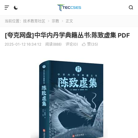



当前位置：
技术教育社区
宗教
正文


[夸克网盘]中华内丹学典籍丛书:陈致虚集 PDF
2025-01-12 16:34:12
阅读(888)
评论(0)
赞(
35
)
