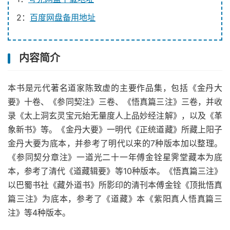
2：
百度网盘备用地址
内容简介
本书是元代著名道家陈致虚的主要作品集，包括《金丹大
要》十卷、《参同契注》三卷、《悟真篇三注》三卷，并收
录《太上洞玄灵宝元始无量度人上品妙经注解》，以及《革
象新书》等。《金丹大要》一明代《正统道藏》所藏上阳子
金丹大要为底本，并参考了明代以来的7种版本加以整理。
《参同契分章注》一道光二十一年傅金铨星霁堂藏本为底
本，参考了清代《道藏辑要》等10种版本。《悟真篇三注》
以巴蜀书社《藏外道书》所影印的清刊本傅金铨《顶批悟真
篇三注》为底本，参考了《道藏》本《紫阳真人悟真篇三
注》等4种版本。