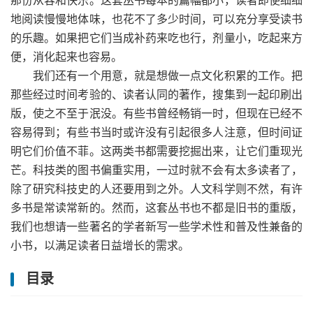
那份从容和快乐。这套丛书每本的篇幅都小，读者即使细细
地阅读慢慢地体味，也花不了多少时间，可以充分享受读书
的乐趣。如果把它们当成补药来吃也行，剂量小，吃起来方
便，消化起来也容易。
我们还有一个用意，就是想做一点文化积累的工作。把
那些经过时间考验的、读者认同的著作，搜集到一起印刷出
版，使之不至于泯没。有些书曾经畅销一时，但现在已经不
容易得到；有些书当时或许没有引起很多人注意，但时间证
明它们价值不菲。这两类书都需要挖掘出来，让它们重现光
芒。科技类的图书偏重实用，一过时就不会有太多读者了，
除了研究科技史的人还要用到之外。人文科学则不然，有许
多书是常读常新的。然而，这套丛书也不都是旧书的重版，
我们也想请一些著名的学者新写一些学术性和普及性兼备的
小书，以满足读者日益增长的需求。
目录