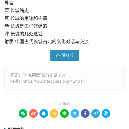
导言
壹 长城简史
贰 长城的用途和构造
叁 长城是怎样修建的
肆 长城的几处遗址
附录 中国古代长城南北的文化对话与交流
赞(
14
)

标题：[夸克网盘]长城史话 PDF
链接：
https://www.teccses.org/42491/
分享到








