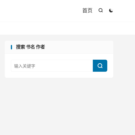

首页


搜索 书名 作者
