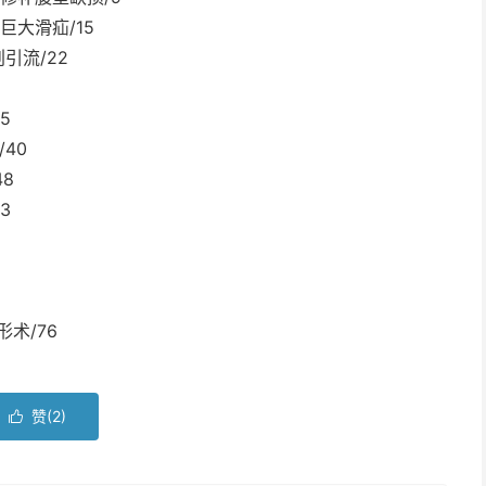
大滑疝/15
引流/22
5
40
8
3
术/76
赞(
2
)
