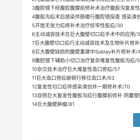
3腹腔镜下经腹腔腹膜前修补术治疗腹股沟复发性巨
4腹股沟疝术后感染伴肠瘘行腹腔镜探查 感染清创
5开放无张力疝修补术治疗绞窄性股疝/30
6主动减容技术在巨大腹壁切口疝手术中的应用/3
7巨大腹壁切口疝行主动减容技术及生物补片修补/
8巨大腹壁缺损的腹壁重建中Sublay补片修补术/4
9腹腔镜下辅助小切口治疗复杂难复性腹股沟疝/5
10杂交技术治疗巨大难复性造口旁疝/57
11巨大造口旁疝嵌顿行移位造口术/63
12复发性切口疝伴感染清创并一期修补术/70
13双侧巨大复发性腹股沟疝行腹膜前修补 阴囊塑形
14巨大腹壁肿瘤/81