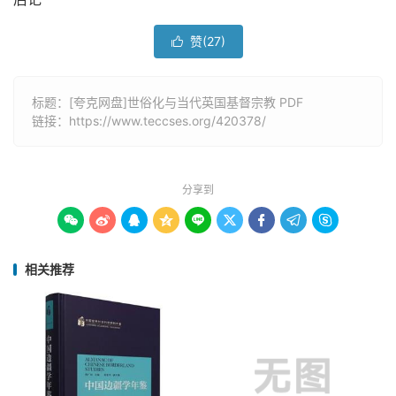
赞(
27
)

标题：[夸克网盘]世俗化与当代英国基督宗教 PDF
链接：
https://www.teccses.org/420378/
分享到









相关推荐