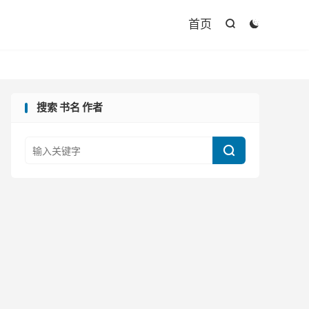

首页


搜索 书名 作者
