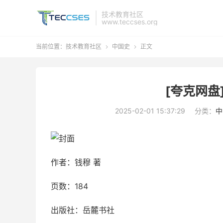
技术教育社区
www.teccses.org
当前位置：
技术教育社区
中国史
正文


[夸克网盘
2025-02-01 15:37:29
分类：
中
作者：钱穆 著
页数：184
出版社：岳麓书社