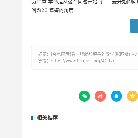
第10章 本书是从这个问题开始的——最开始的问
问题23 瓷砖的角度
标题：[夸克网盘]看一眼就想解答的数学(彩图版) PD
链接：
https://www.teccses.org/4092/




相关推荐