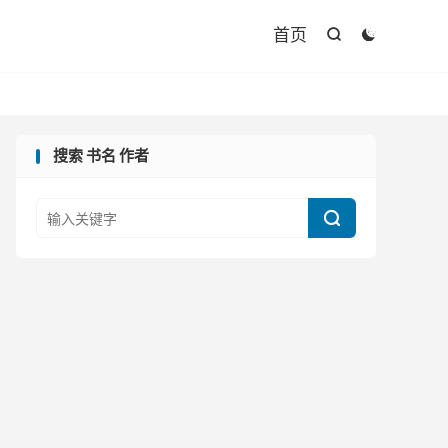

首页


搜索 书名 作者
