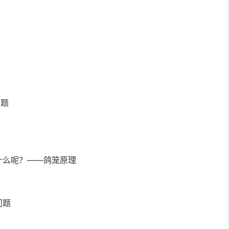
问题
什么呢？——鸽笼原理
问题