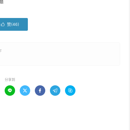
题
赞(
46
)

F
分享到




