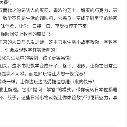
大餐”。
取而代之的是诱人的蛋糕、香浓的芝士、甜蜜的巧克力，甚
，数学不只是生活的调味料，它摇身一变成了厨房里的秘密
美味佳肴，让你一口接一口，享受得停不下来！
让你瞬间爱上数学的魔法书。
东京的人口与头发之谜，这本书用生活小故事教你：学数学
时，你会发现数学其实挺萌的！
转化为生活中的实例，孩子更容易懂！
相关。这本书把数学变成杯子、格子、地砖，让你在日常生
再是高不可攀，而是好玩得让人想一探究竟！
游戏一样，让你边玩边感受推理思维带来的快乐！
爱上解题。它用“提问—解答”的模式，带你玩转日本佐藤雅
杯、骰子，这些日常小物就能让你体验数学的逻辑魅力，享