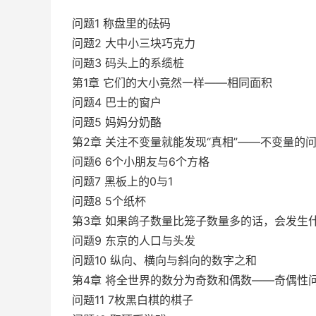
问题1 称盘里的砝码
问题2 大中小三块巧克力
问题3 码头上的系缆桩
第1章 它们的大小竟然一样——相同面积
问题4 巴士的窗户
问题5 妈妈分奶酪
第2章 关注不变量就能发现“真相”——不变量的
问题6 6个小朋友与6个方格
问题7 黑板上的0与1
问题8 5个纸杯
第3章 如果鸽子数量比笼子数量多的话，会发生
问题9 东京的人口与头发
问题10 纵向、横向与斜向的数字之和
第4章 将全世界的数分为奇数和偶数——奇偶性
问题11 7枚黑白棋的棋子