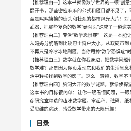
【推荐理由一】这本书就像数学世界的一顿“创意
翻开书，那些密密麻麻的公式和题目都不见了，
至是熙熙攘攘的街头和壮观的都市风光大片！对
武器，把那些复杂的数学“硬骨头”炖成了一道道
【推荐理由二】专治“数学恐惧症”！这是一本能
从妈妈分奶酪到比较巴士窗户大小，从取硬币到
不再只是冷冰冰地刷题。当你甩掉“数学恐惧症”
【推荐理由三】数学就在你我身边，把数学问题
数学难？那是因为你没发现它和我们的生活息息
活中轻松找到数学的影子。这么一转换，数学不
【推荐理由四】脑洞大开的数学谜题，就像侦探
这本书的目标很简单：让你一眼看懂问题，一眼
彦研究室精选的趣味数学题。拿起秤、砝码、纸
受思维的跳跃，感受数学带来的无限乐趣！
目录