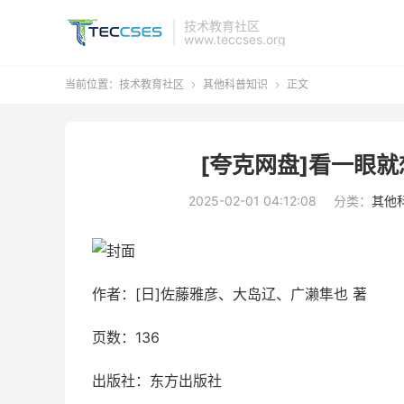
技术教育社区
www.teccses.org
当前位置：
技术教育社区
其他科普知识
正文


[夸克网盘]看一眼就
2025-02-01 04:12:08
分类：
其他
作者：[日]佐藤雅彦、大岛辽、广濑隼也 著
页数：136
出版社：东方出版社