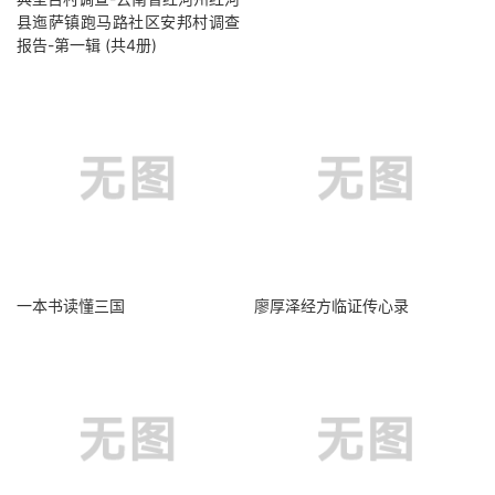
县迤萨镇跑马路社区安邦村调查
报告-第一辑 (共4册)
一本书读懂三国
廖厚泽经方临证传心录