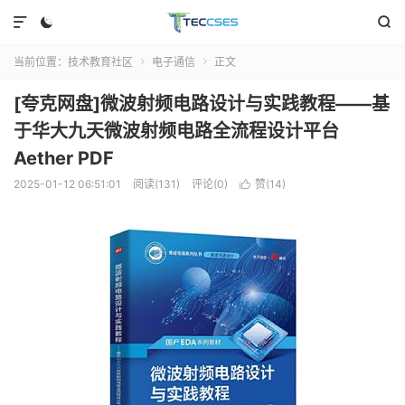



当前位置：
技术教育社区
电子通信
正文


[夸克网盘]微波射频电路设计与实践教程――基
于华大九天微波射频电路全流程设计平台
Aether PDF
2025-01-12 06:51:01
阅读(131)
评论(0)
赞(
14
)
