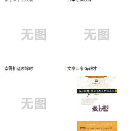
幸得相逢未嫁时
文章四家·冯骥才