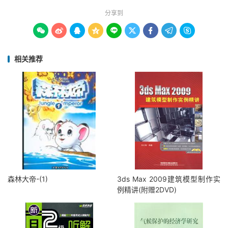
分享到









相关推荐
森林大帝-(1)
3ds Max 2009建筑模型制作实
例精讲(附赠2DVD)