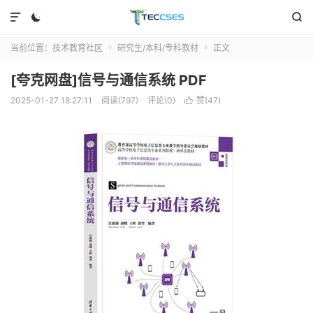



当前位置：
技术教育社区
研究生/本科/专科教材
正文


[夸克网盘]信号与通信系统 PDF
2025-01-27 18:27:11
阅读(797)
评论(0)
赞(
47
)
