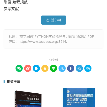
附录 编程规范
参考文献
赞(
64
)

标题：[夸克网盘]PYTHON实验指导与习题集(第2版) PDF
链接：
https://www.teccses.org/3214/
分享到









相关推荐