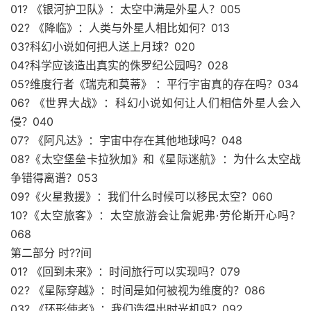
01? 《银河护卫队》：太空中满是外星人？005
02? 《降临》：人类与外星人相比如何？013
03?科幻小说如何把人送上月球？020
04?科学应该造出真实的侏罗纪公园吗？028
05?维度行者《瑞克和莫蒂》 ：平行宇宙真的存在吗？034
06? 《世界大战》：科幻小说如何让人们相信外星人会入
侵？040
07? 《阿凡达》：宇宙中存在其他地球吗？048
08?《太空堡垒卡拉狄加》和《星际迷航》：为什么太空战
争错得离谱？053
09?《火星救援》：我们什么时候可以移民太空？060
10?《太空旅客》：太空旅游会让詹妮弗·劳伦斯开心吗？
068
第二部分 时??间
01? 《回到未来》：时间旅行可以实现吗？079
02? 《星际穿越》：时间是如何被视为维度的？086
03? 《环形使者》：我们造得出时光机吗？092