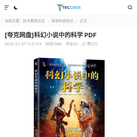



当前位置：
技术教育社区
其他科普知识
正文


[夸克网盘]科幻小说中的科学 PDF
2025-01-27 12:27:04
阅读(269)
评论(0)
赞(
27
)
