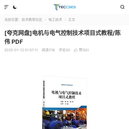



当前位置：
技术教育社区
电工技术
正文


[夸克网盘]电机与电气控制技术项目式教程/陈
伟 PDF
2025-01-12 01:57:11
阅读(79)
评论(0)
赞(
50
)
