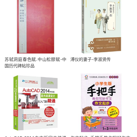
苏轼洞庭春色赋.中山松醪赋-中
溥仪的妻子-李淑贤传
国历代碑帖珍品