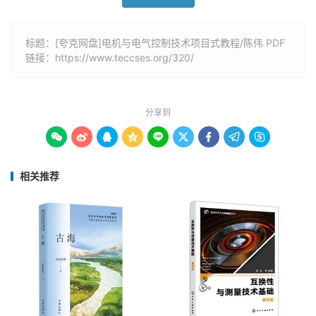
标题：[夸克网盘]电机与电气控制技术项目式教程/陈伟 PDF
链接：
https://www.teccses.org/320/
分享到









相关推荐