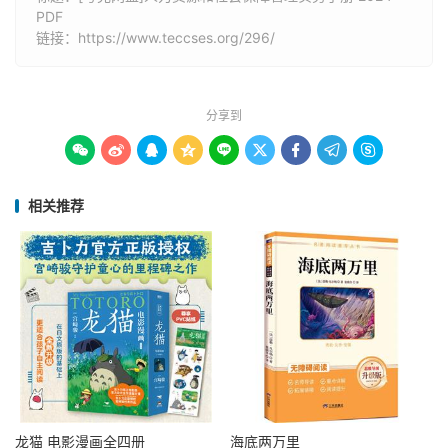
PDF
链接：
https://www.teccses.org/296/
分享到









相关推荐
龙猫 电影漫画全四册
海底两万里