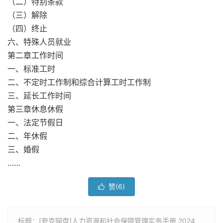
（二）特别条款
（三）解除
（四）终止
六、特殊人员就业
第二章工作时间
一、标准工时
二、不定时工作制和综合计算工时工作制
三、延长工作时间
第三章休息休假
一、法定节假日
二、年休假
三、婚假
……
赞(
6
)

标题：[夸克网盘]人力资源和社会保障管理实务手册 2024