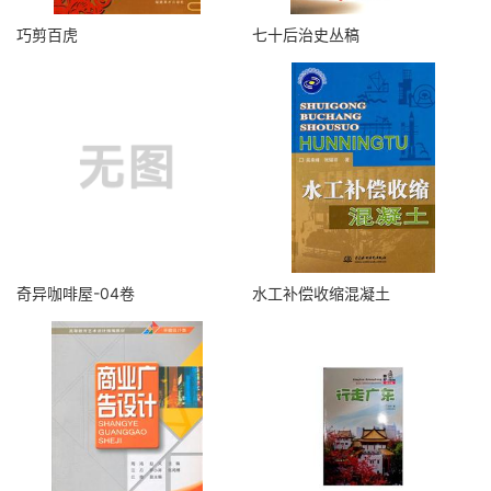
巧剪百虎
七十后治史丛稿
奇异咖啡屋-04卷
水工补偿收缩混凝土