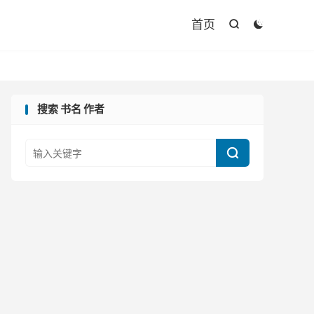

首页


搜索 书名 作者
