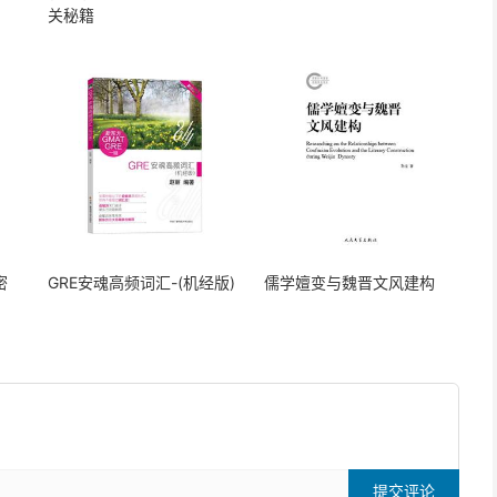
关秘籍
密
GRE安魂高频词汇-(机经版)
儒学嬗变与魏晋文风建构
提交评论