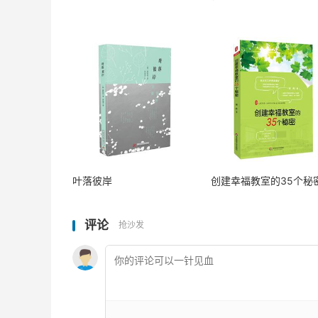
叶落彼岸
创建幸福教室的35个秘
评论
抢沙发