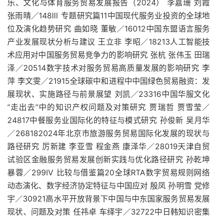
乐、文化与体育服务贸易发展报告（2024） 李嘉珊 刘霞
张雨晴／148Ⅲ 专题研究篇11中国现代服务业投资的全球地
位及演化趋势研究 曲如晓 董敏／16012中国东盟语言服务
产业发展现状分析与建议 王立非 李昭／18213人工智能技
术应用对中国服务贸易竞争力的影响研究 张杭 张伟玉 田瑞
泽／20514数字技术对服务贸易高质量发展的影响研究 李
萍 李文雯／21915全球碳中和进程中中国绿色贸易融资：发
展现状、实施路径与前景展望 刘凯／23316中国华服文化
“走出去”中的知识产权问题及对策研究 贾瑞哲 贾雪莹／
24817中餐服务业国际化的特征与模式研究 孙俊新 吴月华
／268182024年北京市旅游服务贸易国际化发展的现状与
路径研究 厉新建 李亚雪 程金燕 康泽华／28019天津自贸
试验区金融服务贸易发展创新实践与优化路径研究 孙乾坤
暴蓉／299Ⅳ 比较与借鉴篇20全球RTA数字贸易规则网络
动态演化、数字经济协定特征与中国应对 殷凤 孙明雪 党修
宇／30921高水平开放背景下中国与中东国家服务贸易发展
现状、问题及对策 任祎卓 车绎宇／32722中日韩知识密集