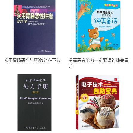
实用胃肠恶性肿瘤诊疗学-下卷
提高语言能力一定要读的纯美童
话