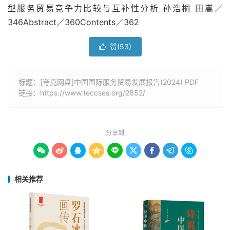
型服务贸易竞争力比较与互补性分析 孙浩桐 田嵩／
346Abstract／360Contents／362
赞(
53
)

标题：[夸克网盘]中国国际服务贸易发展报告(2024) PDF
链接：
https://www.teccses.org/2852/
分享到









相关推荐