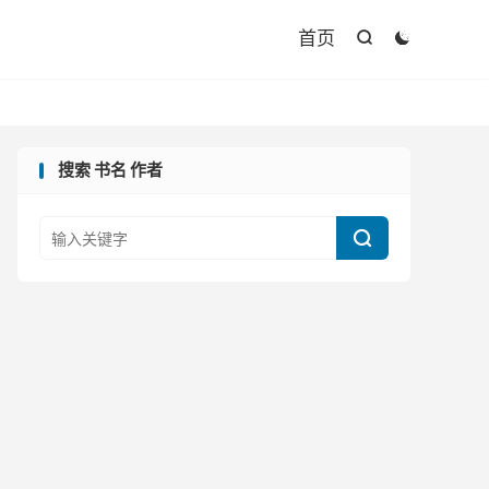

首页


搜索 书名 作者
