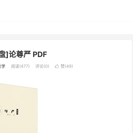
盘]论尊严 PDF
哲学
阅读(477)
评论(0)
赞(
49
)
