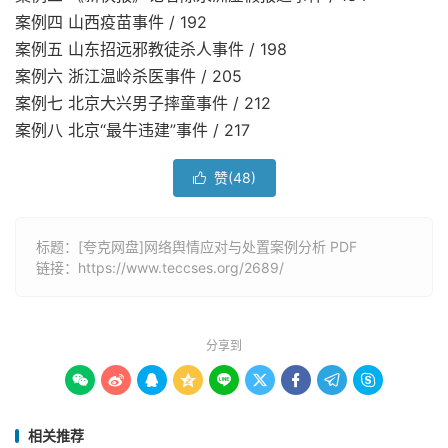
案例四 山西疫苗事件 / 192
案例五 山东招远邪教徒杀人事件 / 198
案例六 浙江温岭杀医事件 / 205
案例七 北京大兴男子摔童事件 / 212
案例八 北京“最牛违建”事件 / 217
赞(
48
)

标题：[夸克网盘]网络舆情应对与处置案例分析 PDF
链接：
https://www.teccses.org/2689/
分享到









相关推荐