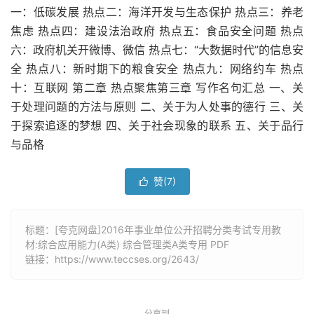
一：低碳发展 热点二：海洋开发与生态保护 热点三：养老
焦虑 热点四：建设法治政府 热点五：食品安全问题 热点
六：政府机关开微博、微信 热点七：“大数据时代”的信息安
全 热点八：新时期下的粮食安全 热点九：网络约车 热点
十：互联网 第二章 热点聚焦第三章 写作名句汇总 一、关
于处理问题的方法与原则 二、关于为人处事的德行 三、关
于探索追逐的梦想 四、关于社会现象的联系 五、关于品行
与品格
赞(
7
)

标题：[夸克网盘]2016年事业单位公开招聘分类考试专用教
材:综合应用能力(A类) 综合管理类A类专用 PDF
链接：
https://www.teccses.org/2643/
分享到