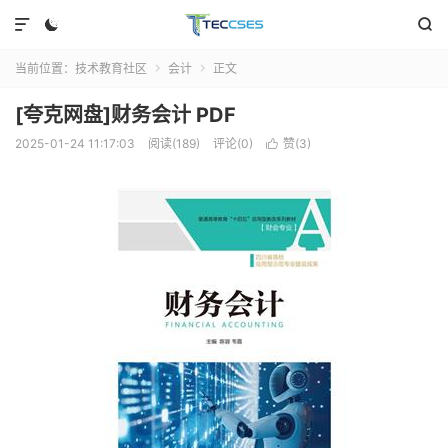



当前位置：
技术教育社区
会计
正文


[夸克网盘]财务会计 PDF
2025-01-24 11:17:03
阅读(189)
评论(0)
赞(
3
)
