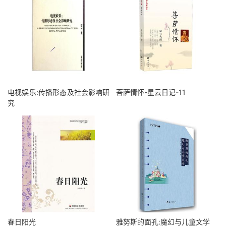
电视娱乐:传播形态及社会影响研
菩萨情怀-星云日记-11
究
春日阳光
雅努斯的面孔:魔幻与儿童文学