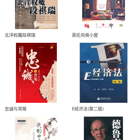
北洋权魔段祺瑞
英伦风格小屋
忠诚与背叛
E经济法(第二版)