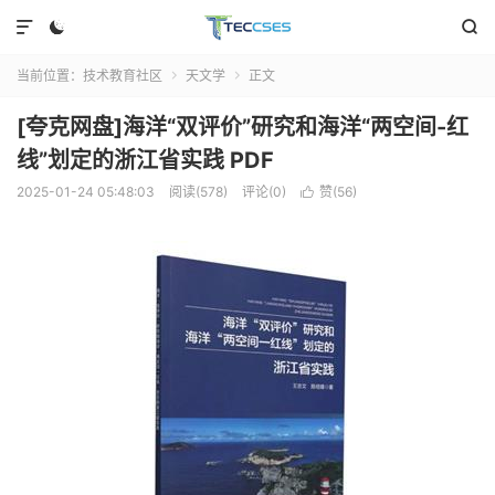



当前位置：
技术教育社区
天文学
正文


[夸克网盘]海洋“双评价”研究和海洋“两空间-红
线”划定的浙江省实践 PDF
2025-01-24 05:48:03
阅读(578)
评论(0)
赞(
56
)
