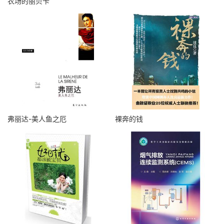
农场的丽贝卡
弗丽达-美人鱼之厄
裸奔的钱