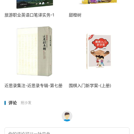
旅游职业英语口笔译实务-1
甜橙树
近思录集注-近思录专辑-第七册
围棋入门新学案-(上册)
评论
抢沙发