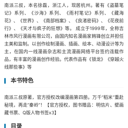
南派三叔，本名徐磊，浙江人，现居杭州。著有《盗墓笔
记》系列、《沙海》系列、《雨村笔记》系列、《藏海
花》、《世界》、《南部档案》、《良渚密码》、《花夜前
行》、《天才与疯子的狂想》等。 成立于1999年，全称吉
林市风行漫画有限公司，由国内知名漫画家韩锋创立并担任
主美和监制。以创作绘制漫画、插画、绘本、动漫设计等为
主，在国内一线漫画杂志和主流漫画网络平台签约连载作
品，有丰富的漫画创作经验。代表作品有《锁龙》《穿越火
线那些事》等
本书特色
南派三叔原著，官方授权改编漫画第四册。万千“稻米”重赴
秘境，再走“秦岭”！【官方授权，图书赠品：明信片、壁画
藏书票、Q版人物书签x3】
目录