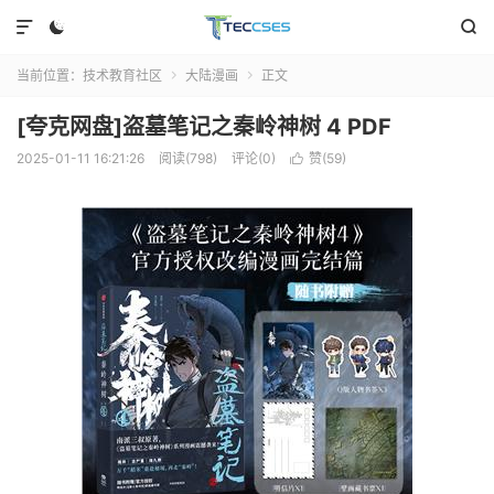



当前位置：
技术教育社区
大陆漫画
正文


[夸克网盘]盗墓笔记之秦岭神树 4 PDF
2025-01-11 16:21:26
阅读(798)
评论(0)
赞(
59
)
