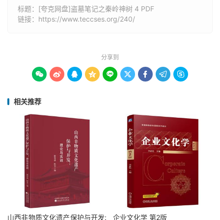
标题：[夸克网盘]盗墓笔记之秦岭神树 4 PDF
链接：
https://www.teccses.org/240/
分享到









相关推荐
山西非物质文化遗产保护与开发:
企业文化学 第2版