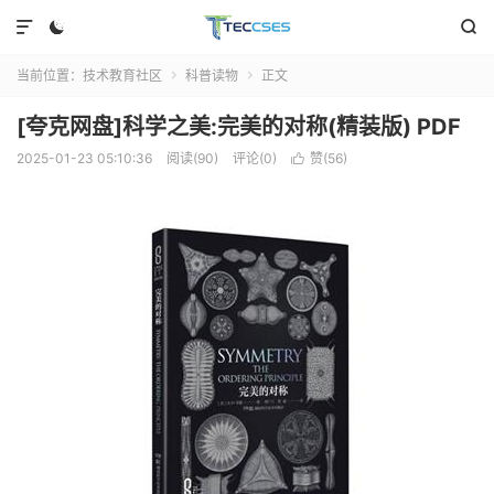



当前位置：
技术教育社区
科普读物
正文


[夸克网盘]科学之美:完美的对称(精装版) PDF
2025-01-23 05:10:36
阅读(90)
评论(0)
赞(
56
)
