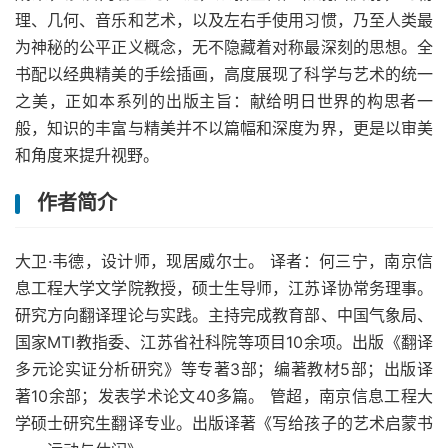
理、几何、音乐和艺术，以及左右手使用习惯，乃至人类最
为神秘的公平正义概念，无不隐藏着对称最深刻的思想。全
书配以经典精美的手绘插画，高度展现了科学与艺术的统一
之美，正如本系列的出版主旨：献给明日世界的构思者一
般，知识的丰富与精美并不以篇幅和深度为界，更是以审美
和角度来提升视野。
作者简介
大卫·韦德，设计师，现居威尔士。 译者：何三宁，南京信
息工程大学文学院教授，硕士生导师，江苏译协常务理事。
研究方向翻译理论与实践。主持完成教育部、中国气象局、
国家MTI教指委、江苏省社科院等项目10余项。出版《翻译
多元论实证分析研究》等专著3部；编著教材5部；出版译
著10余部；发表学术论文40多篇。 管超，南京信息工程大
学硕士研究生翻译专业。出版译著《写给孩子的艺术启蒙书