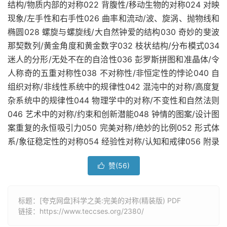
结构/物质内部的对称022 背腹性/移动生物的对称024 对映
现象/左手性和右手性026 曲率和流动/波、旋涡、抛物线和
椭圆028 螺旋与螺旋线/大自然钟爱的结构030 奇妙的斐波
那契数列/黄金角度和黄金数字032 枝状结构/分布模式034
迷人的分形/无处不在的自洽性036 彭罗斯拼图和准晶体/令
人称奇的五重对称性038 不对称性/非恒定性的悖论040 自
组织对称/非线性系统中的规律性042 混沌中的对称/高度复
杂系统中的规律性044 物理学中的对称/不变性和自然法则
046 艺术中的对称/约束和创新潜能048 钟情的图案/设计图
案重复的永恒吸引力050 完美对称/绝妙的比例052 形式体
系/象征稳定性的对称054 经验性对称/认知和戒律056 附录
赞(
56
)

标题：[夸克网盘]科学之美:完美的对称(精装版) PDF
链接：
https://www.teccses.org/2380/