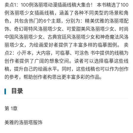
卖点1：100例洛丽塔动漫插画线稿大集合！ 本书精选了100
例洛丽塔少女插画线稿，涵盖了各种不同类型的场景和角
色，共包含热门的6个主题，分别为：精美优雅的洛丽塔配
饰、奇幻哥特风洛丽塔少女、可爱甜美风洛丽塔少女、时尚
中国风洛丽塔少女、古典宫廷风洛丽塔少女和神奇魔法风洛
丽塔少女，为绘画爱好者提供了丰富多样的临摹图例。 卖
点2：小开本，大内容，可临摹、可涂色 书中提供的线稿为
创作者提供了广阔的想象空间。读者可以选择临摹这些线
稿，提升自己的绘画水平。同时，这些线稿也可以作为创作
的参考，帮助创作者构思出更丰富多彩的作品。
目录
第 1章
美雅的洛丽塔服饰