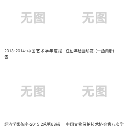
2013-2014-中国艺术学年度报
任伯年绘画珍赏-(一函两册)
告
经济学家茶座-2015.2总第68辑
中国文物保护技术协会第八次学