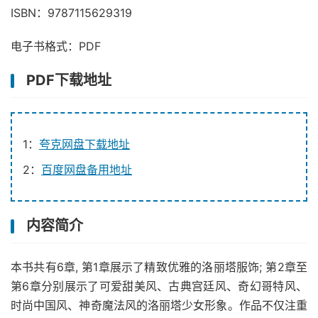
ISBN：9787115629319
电子书格式：PDF
PDF下载地址
1：
夸克网盘下载地址
2：
百度网盘备用地址
内容简介
本书共有6章, 第1章展示了精致优雅的洛丽塔服饰; 第2章至
第6章分别展示了可爱甜美风、古典宫廷风、奇幻哥特风、
时尚中国风、神奇魔法风的洛丽塔少女形象。作品不仅注重