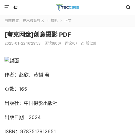



当前位置：
技术教育社区
摄影
正文


[夸克网盘]创意摄影 PDF
2025-01-22 16:29:53
阅读(806)
评论(0)
赞(
26
)

作者：赵欣、黄韬 著
页数：165
出版社：中国摄影出版社
出版日期：2024
ISBN：9787517912651